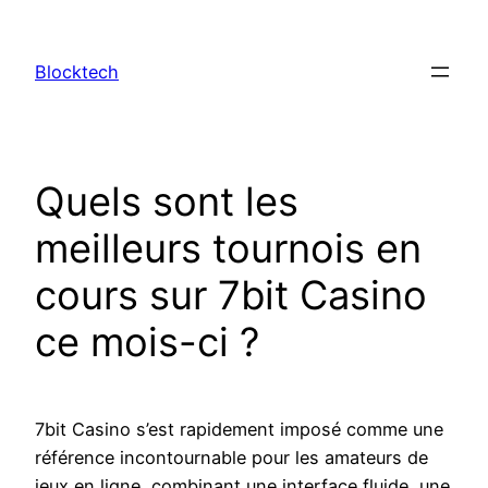
Blocktech
Quels sont les
meilleurs tournois en
cours sur 7bit Casino
ce mois-ci ?
7bit Casino s’est rapidement imposé comme une
référence incontournable pour les amateurs de
jeux en ligne, combinant une interface fluide, une