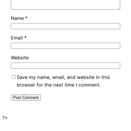
Name
*
Email
*
Website
Save my name, email, and website in this
browser for the next time I comment.
?>