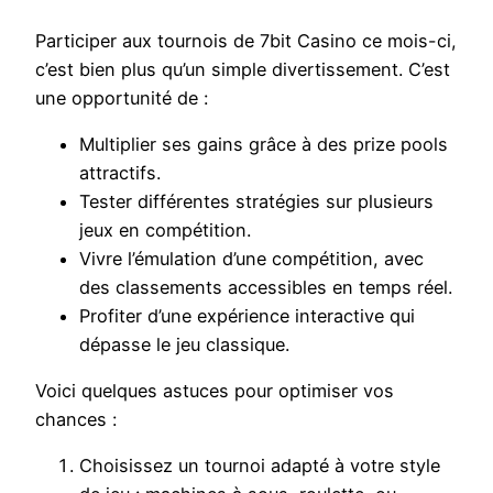
Participer aux tournois de 7bit Casino ce mois-ci,
c’est bien plus qu’un simple divertissement. C’est
une opportunité de :
Multiplier ses gains grâce à des prize pools
attractifs.
Tester différentes stratégies sur plusieurs
jeux en compétition.
Vivre l’émulation d’une compétition, avec
des classements accessibles en temps réel.
Profiter d’une expérience interactive qui
dépasse le jeu classique.
Voici quelques astuces pour optimiser vos
chances :
Choisissez un tournoi adapté à votre style