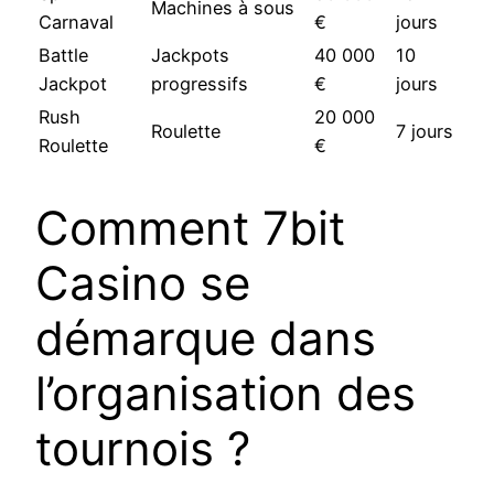
Machines à sous
Carnaval
€
jours
Battle
Jackpots
40 000
10
Jackpot
progressifs
€
jours
Rush
20 000
Roulette
7 jours
Roulette
€
Comment 7bit
Casino se
démarque dans
l’organisation des
tournois ?