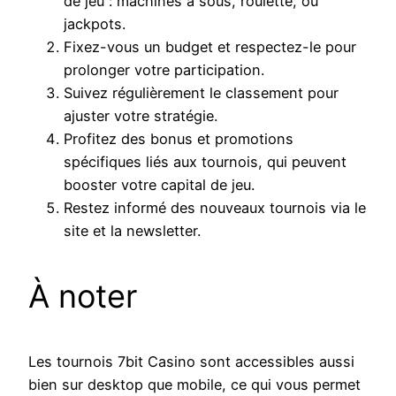
de jeu : machines à sous, roulette, ou
jackpots.
Fixez-vous un budget et respectez-le pour
prolonger votre participation.
Suivez régulièrement le classement pour
ajuster votre stratégie.
Profitez des bonus et promotions
spécifiques liés aux tournois, qui peuvent
booster votre capital de jeu.
Restez informé des nouveaux tournois via le
site et la newsletter.
À noter
Les tournois 7bit Casino sont accessibles aussi
bien sur desktop que mobile, ce qui vous permet