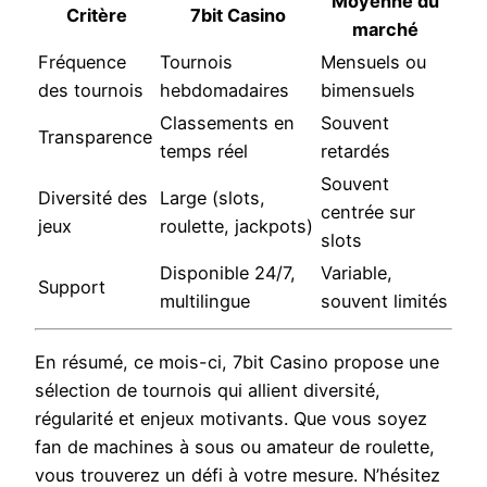
Moyenne du
Critère
7bit Casino
marché
Fréquence
Tournois
Mensuels ou
des tournois
hebdomadaires
bimensuels
Classements en
Souvent
Transparence
temps réel
retardés
Souvent
Diversité des
Large (slots,
centrée sur
jeux
roulette, jackpots)
slots
Disponible 24/7,
Variable,
Support
multilingue
souvent limités
En résumé, ce mois-ci, 7bit Casino propose une
sélection de tournois qui allient diversité,
régularité et enjeux motivants. Que vous soyez
fan de machines à sous ou amateur de roulette,
vous trouverez un défi à votre mesure. N’hésitez