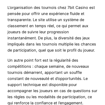
L’organisation des tournois chez 7bit Casino est
pensée pour offrir une expérience fluide et
transparente. Le site utilise un système de
classement en temps réel, ce qui permet aux
joueurs de suivre leur progression
instantanément. De plus, la diversité des jeux
impliqués dans les tournois multiplie les chances
de participation, quel que soit le profil du joueur.
Un autre point fort est la régularité des
compétitions : chaque semaine, de nouveaux
tournois démarrent, apportant un souffle
constant de nouveauté et d’opportunités. Le
support technique est disponible pour
accompagner les joueurs en cas de questions sur
les règles ou les modalités de participation, ce
qui renforce la confiance et l’engagement.