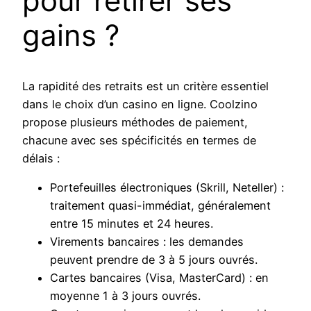
pour retirer ses
gains ?
La rapidité des retraits est un critère essentiel
dans le choix d’un casino en ligne. Coolzino
propose plusieurs méthodes de paiement,
chacune avec ses spécificités en termes de
délais :
Portefeuilles électroniques (Skrill, Neteller) :
traitement quasi-immédiat, généralement
entre 15 minutes et 24 heures.
Virements bancaires : les demandes
peuvent prendre de 3 à 5 jours ouvrés.
Cartes bancaires (Visa, MasterCard) : en
moyenne 1 à 3 jours ouvrés.