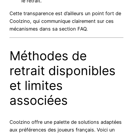
le retrait.
Cette transparence est d’ailleurs un point fort de
Coolzino, qui communique clairement sur ces
mécanismes dans sa section FAQ.
Méthodes de
retrait disponibles
et limites
associées
Coolzino offre une palette de solutions adaptées
aux préférences des joueurs français. Voici un