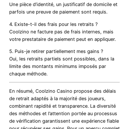
Une pièce d’identité, un justificatif de domicile et
parfois une preuve de paiement sont requis.
4. Existe-t-il des frais pour les retraits ?
Coolzino ne facture pas de frais internes, mais
votre prestataire de paiement peut en appliquer.
5. Puis-je retirer partiellement mes gains ?
Oui, les retraits partiels sont possibles, dans la
limite des montants minimums imposés par
chaque méthode.
En résumé, Coolzino Casino propose des délais
de retrait adaptés à la majorité des joueurs,
combinant rapidité et transparence. La diversité
des méthodes et l’attention portée au processus
de vérification garantissent une expérience fiable
pour récupérer ses gains. Pour un aperçu complet