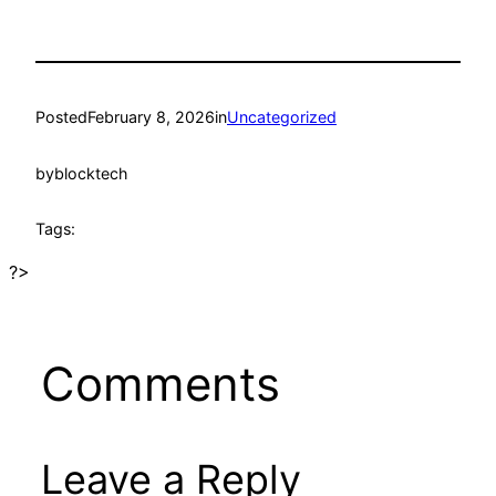
Posted
February 8, 2026
in
Uncategorized
by
blocktech
Tags:
?>
Comments
Leave a Reply