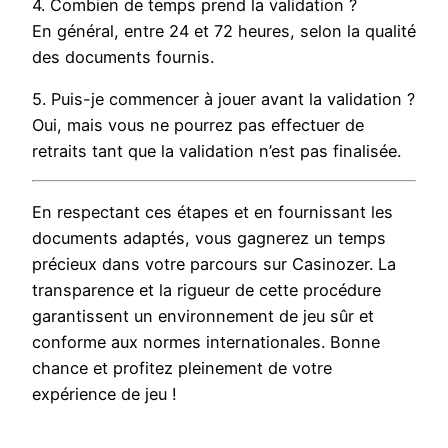
4. Combien de temps prend la validation ?
En général, entre 24 et 72 heures, selon la qualité
des documents fournis.
5. Puis-je commencer à jouer avant la validation ?
Oui, mais vous ne pourrez pas effectuer de
retraits tant que la validation n’est pas finalisée.
En respectant ces étapes et en fournissant les
documents adaptés, vous gagnerez un temps
précieux dans votre parcours sur Casinozer. La
transparence et la rigueur de cette procédure
garantissent un environnement de jeu sûr et
conforme aux normes internationales. Bonne
chance et profitez pleinement de votre
expérience de jeu !