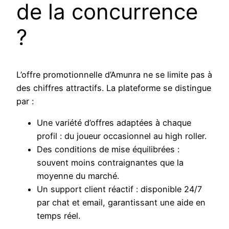
de la concurrence
?
L’offre promotionnelle d’Amunra ne se limite pas à
des chiffres attractifs. La plateforme se distingue
par :
Une variété d’offres adaptées à chaque
profil : du joueur occasionnel au high roller.
Des conditions de mise équilibrées :
souvent moins contraignantes que la
moyenne du marché.
Un support client réactif : disponible 24/7
par chat et email, garantissant une aide en
temps réel.