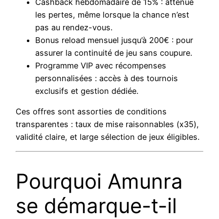
Cashback hebdomadaire de 15% : atténue
les pertes, même lorsque la chance n’est
pas au rendez-vous.
Bonus reload mensuel jusqu’à 200€ : pour
assurer la continuité de jeu sans coupure.
Programme VIP avec récompenses
personnalisées : accès à des tournois
exclusifs et gestion dédiée.
Ces offres sont assorties de conditions
transparentes : taux de mise raisonnables (x35),
validité claire, et large sélection de jeux éligibles.
Pourquoi Amunra
se démarque-t-il