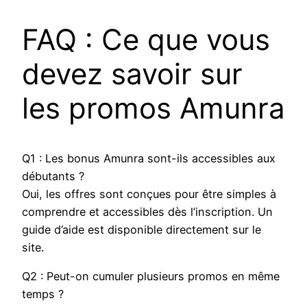
FAQ : Ce que vous
devez savoir sur
les promos Amunra
Q1 : Les bonus Amunra sont-ils accessibles aux
débutants ?
Oui, les offres sont conçues pour être simples à
comprendre et accessibles dès l’inscription. Un
guide d’aide est disponible directement sur le
site.
Q2 : Peut-on cumuler plusieurs promos en même
temps ?